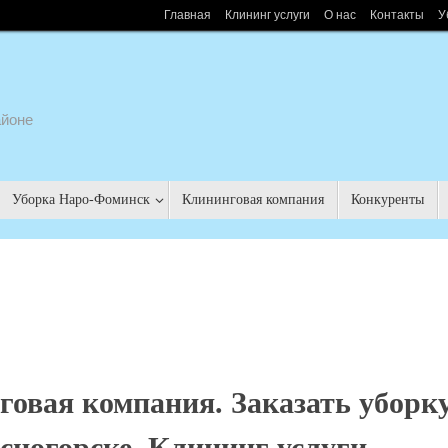
Главная
Клининг услуги
О нас
Контакты
У
айоне
Уборка Наро-Фоминск
Клининговая компания
Конкуренты
говая компания. Заказать уборк
асногорске. Клининг услуги