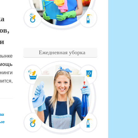
ка
ов,
и
Ежедневная уборка
рынке
мощь
нинги
ится,
ва
ые