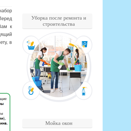
набор
Уборка после ремонта и
 Перед
строительства
Вам к
дящий
ту, в
Мойка окон