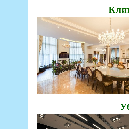
Кли
У